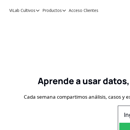
ViLab
Cultivos
Productos
Acceso Clientes
Cultivos
Productos
Paltos
Estudio Agroclimático
Olivos
Estudio de Zonificación
Cítricos
Monitoreo Satelital de Cultivos
Cerezos
Almendros
Aprende a usar datos,
Arándanos
Nogales
Cada semana compartimos análisis, casos y expl
Tabaco
Avellanos