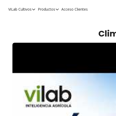
ViLab
Cultivos
Productos
Acceso Clientes
Cultivos
Productos
Paltos
Estudio Agroclimático
Cli
Olivos
Estudio de Zonificación
Cítricos
Monitoreo Satelital de Cultivos
Cerezos
Almendros
Arándanos
Nogales
Tabaco
Avellanos