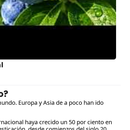
l
o?
undo. Europa y Asia de a poco han ido 
acional haya crecido un 50 por ciento en 
sticación, desde comienzos del siglo 20.