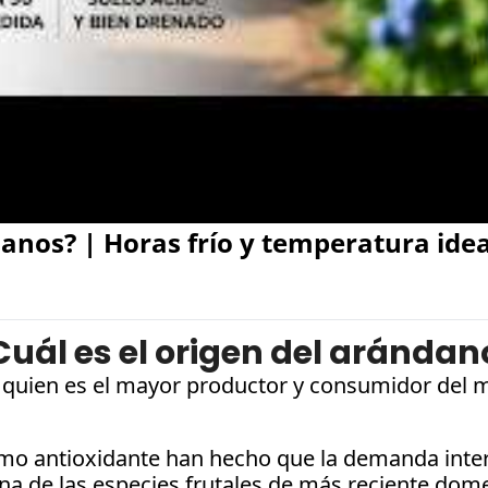
anos? | Horas frío y temperatura idea
Cuál es el origen del arándan
, quien es el mayor productor y consumidor del m
omo antioxidante han hecho que la demanda intern
a de las especies frutales de más reciente dome