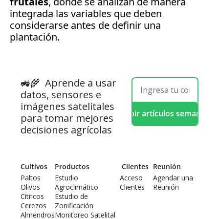
frutales
, donde se analizan de manera 
integrada las variables que deben 
considerarse antes de definir una 
plantación.
🚜🌾  
Aprende a usar 
datos, sensores e 
imágenes satelitales 
Recibir artículos semanales
para tomar mejores 
decisiones agrícolas
Cultivos
Productos
 Clientes
Reunión
Paltos
Estudio 
Acceso 
Agendar una 
Olivos
Agroclimático
Clientes
Reunión
Cítricos
Estudio de 
Cerezos
Zonificación
Almendros
Monitoreo Satelital 