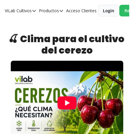
ViLab
Cultivos
Productos
Acceso Clientes
Login
Reci
Cultivos
Productos
Paltos
Estudio Agroclimático
🍒 
Clima para el cultivo 
Olivos
Estudio de Zonificación
del cerezo
Cítricos
Monitoreo Satelital de Cultivos
Cerezos
Almendros
Arándanos
Nogales
Tabaco
Avellanos