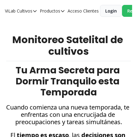
ViLab
Cultivos
Productos
Acceso Clientes
Login
Reci
Cultivos
Productos
Paltos
Estudio Agroclimático
Monitoreo Satelital de 
Olivos
Estudio de Zonificación
cultivos
Cítricos
Monitoreo Satelital de Cultivos
Cerezos
Tu Arma Secreta para 
Almendros
Dormir Tranquilo esta 
Arándanos
Temporada
Nogales
Tabaco
Cuando comienza una nueva temporada, te 
enfrentas con una encrucijada de 
Avellanos
preocupaciones y tareas simultáneas.
El 
tiempo es escaso
, las 
decisiones son 