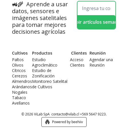
🚜🌾  
Aprende a usar 
datos, sensores e 
imágenes satelitales 
Recibir artículos semanales
para tomar mejores 
decisiones agrícolas
Cultivos
Productos
 Clientes
Reunión
Paltos
Estudio 
Acceso 
Agendar una 
Olivos
Agroclimático
Clientes
Reunión
Cítricos
Estudio de 
Cerezos
Zonificación
Almendros
Monitoreo Satelital 
Arándanos
de Cultivos
Nogales
Tabaco
Avellanos
© 2026 ViLab SpA  
contacto@vilab.cl
 +569 5647 9223.
Powered by beehiiv