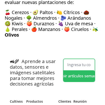
evaluar nuevas plantaciones de:
🍒 Cerezos · 🥑 Paltos · 🍋 Cítricos · 🌰 
Nogales · 🌳 Almendros · 🫐 Arándanos
🥝 Kiwis · 🍑 Duraznos · 🍇 Uva de mesa · 
🍐 Perales · 🍎 Manzanos · 🍑 Ciruelos · 🫒 
Olivos
🚜🌾  
Aprende a usar 
datos, sensores e 
imágenes satelitales 
Recibir artículos semanales
para tomar mejores 
decisiones agrícolas
Cultivos
Productos
 Clientes
Reunión