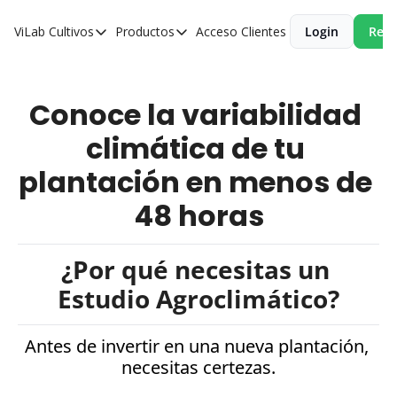
ViLab
Cultivos
Productos
Acceso Clientes
Login
Reci
Cultivos
Productos
Paltos
Estudio Agroclimático
Conoce la variabilidad 
Olivos
Estudio de Zonificación
climática de tu 
Cítricos
Monitoreo Satelital de Cultivos
plantación en menos de 
Cerezos
48 horas
Almendros
Arándanos
¿Por qué necesitas un 
Nogales
Estudio Agroclimático?
Tabaco
Avellanos
Antes de invertir en una nueva plantación, 
necesitas certezas.