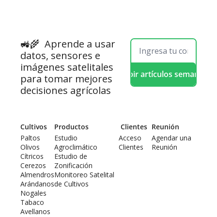
🚜🌾  
Aprende a usar 
datos, sensores e 
imágenes satelitales 
Recibir artículos semanales
para tomar mejores 
decisiones agrícolas
Cultivos
Productos
 Clientes
Reunión
Paltos
Estudio 
Acceso 
Agendar una 
Olivos
Agroclimático
Clientes
Reunión
Cítricos
Estudio de 
Cerezos
Zonificación
Almendros
Monitoreo Satelital 
Arándanos
de Cultivos
Nogales
Tabaco
Avellanos