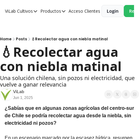
ViLab
Cultivos
Productos
Acceso Clientes
Login
Reci
Cultivos
Productos
Paltos
Estudio Agroclimático
Olivos
Estudio de Zonificación
Home
Posts
💧Recolectar agua con niebla matinal
💧Recolectar agua 
Cítricos
Monitoreo Satelital de Cultivos
con niebla matinal
Cerezos
Almendros
Una solución chilena, sin pozos ni electricidad, que 
vuelve a ganar relevancia
Arándanos
ViLab
Nogales
Jun 1, 2025
Tabaco
¿Sabías que en algunas zonas agrícolas del centro-sur 
de Chile se podría recolectar agua desde la niebla, sin 
Avellanos
electricidad ni pozos?
En un escenario marcado por la escasez hídrica, resurgen 