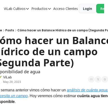
ViLab
Cultivos
Productos
Acceso Clientes
Login
Reci
Cultivos
Productos
Paltos
Estudio Agroclimático
Olivos
Estudio de Zonificación
e
Posts
Cómo hacer un Balance Hídrico de un campo (Segunda P
ómo hacer un Balance
Cítricos
Monitoreo Satelital de Cultivos
ídrico de un campo 
Cerezos
Almendros
Segunda Parte)
Arándanos
ponibilidad de agua
Nogales
ViLab
May 28, 2023
Tabaco
 semana anterior vimos cómo hacer un 
análisis de cuánta agua 
Avellanos
cesita un campo
. Hoy veremos cómo estimar 
cuánta agua tiene
sponible
. 