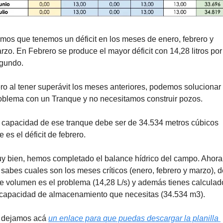
mos que tenemos un déficit en los meses de enero, febrero y 
rzo. En Febrero se produce el mayor déficit con 14,28 litros por 
gundo. 
ro al tener superávit los meses anteriores, podemos solucionar e
oblema con un Tranque y no necesitamos construir pozos. 
 capacidad de ese tranque debe ser de 34.534 metros cúbicos 
e es el déficit de febrero.
y bien, hemos completado el balance hídrico del campo. Ahora 
 sabes cuales son los meses críticos (enero, febrero y marzo), d
e volumen es el problema (14,28 L/s) y además tienes calculado
 capacidad de almacenamiento que necesitas (34.534 m3).
 dejamos acá 
un enlace para que puedas descargar la planilla 