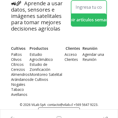
🚜🌾  
Aprende a usar 
datos, sensores e 
imágenes satelitales 
Recibir artículos semanales
para tomar mejores 
decisiones agrícolas
Cultivos
Productos
 Clientes
Reunión
Paltos
Estudio 
Acceso 
Agendar una 
Olivos
Agroclimático
Clientes
Reunión
Cítricos
Estudio de 
Cerezos
Zonificación
Almendros
Monitoreo Satelital 
Arándanos
de Cultivos
Nogales
Tabaco
Avellanos
© 2026 ViLab SpA  
contacto@vilab.cl
 +569 5647 9223.
Powered by beehiiv