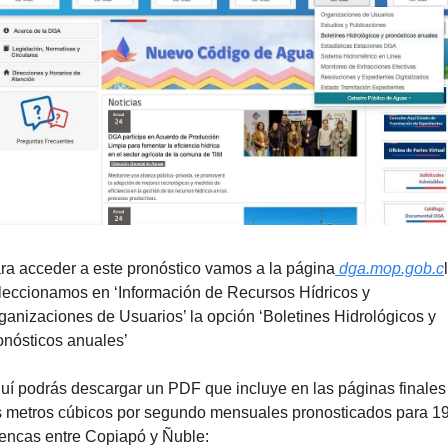
ra acceder a este pronóstico vamos a la página
 dga.mop.gob.c
l
leccionamos en ‘Información de Recursos Hídricos y 
ganizaciones de Usuarios’ la opción ‘Boletines Hidrológicos y 
onósticos anuales’
uí podrás descargar un PDF que incluye en las páginas finales 
s metros cúbicos por segundo mensuales pronosticados para 19
encas entre Copiapó y Ñuble: