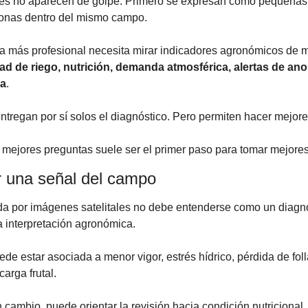
s no aparecen de golpe. Primero se expresan como pequeñas d
 zonas dentro del mismo campo.
ra más profesional necesita mirar indicadores agronómicos de m
ad de riego, nutrición, demanda atmosférica, alertas de ano
ca
.
ntregan por sí solos el diagnóstico. Pero permiten hacer mejor
r mejores preguntas suele ser el primer paso para tomar mejore
r una señal del campo
a por imágenes satelitales no debe entenderse como un diagnós
 interpretación agronómica.
ede estar asociada a menor vigor, estrés hídrico, pérdida de foll
carga frutal.
n cambio, puede orientar la revisión hacia condición nutricional, c