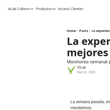
ViLab
Cultivos
Productos
Acceso Clientes
Cultivos
Productos
Paltos
Estudio Agroclimático
Olivos
Estudio de Zonificación
Home
Posts
La experien
La exper
Cítricos
Monitoreo Satelital de Cultivos
mejores
Cerezos
Almendros
Monitoreo semanal pa
Arándanos
ViLab
May 31, 2026
Nogales
Tabaco
Avellanos
La semana pasada, en 
mandarinos.