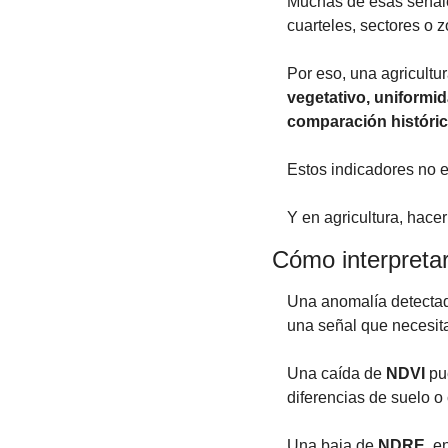
Muchas de esas señale
cuarteles, sectores o
Por eso, una agricultu
vegetativo, uniformid
comparación históri
Estos indicadores no e
Y en agricultura, hace
Cómo interpreta
Una anomalía detectad
una señal que necesita
Una caída de 
NDVI
 pu
diferencias de suelo o 
Una baja de 
NDRE
, e