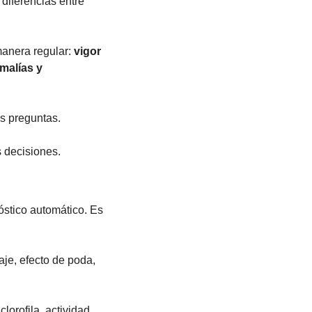
iferencias entre 
anera regular: 
vigor 
malías y 
es preguntas.
s decisiones.
tico automático. Es 
aje, efecto de poda, 
lorofila, actividad 