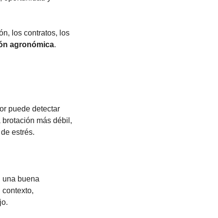
n, los contratos, los 
ión agronómica
.
or puede detectar 
 brotación más débil, 
de estrés.
n una buena 
contexto, 
jo.