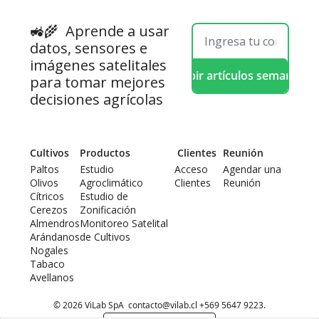
🚜🌾  
Aprende a usar 
datos, sensores e 
imágenes satelitales 
Recibir artículos semanales
para tomar mejores 
decisiones agrícolas
Cultivos
Productos
 Clientes
Reunión
Paltos
Estudio 
Acceso 
Agendar una 
Olivos
Agroclimático
Clientes
Reunión
Cítricos
Estudio de 
Cerezos
Zonificación
Almendros
Monitoreo Satelital 
Arándanos
de Cultivos
Nogales
Tabaco
Avellanos
© 2026 ViLab SpA  
contacto@vilab.cl
 +569 5647 9223.