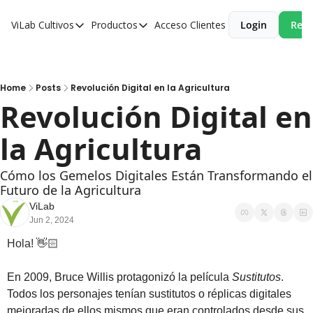
ViLab
Cultivos
Productos
Acceso Clientes
Login
Reci
Cultivos
Productos
Paltos
Estudio Agroclimático
Olivos
Estudio de Zonificación
Home
Posts
Revolución Digital en la Agricultura
Revolución Digital en 
Cítricos
Monitoreo Satelital de Cultivos
la Agricultura
Cerezos
Almendros
Cómo los Gemelos Digitales Están Transformando el 
Futuro de la Agricultura
Arándanos
ViLab
Nogales
Jun 2, 2024
Tabaco
Hola! 👋🏻
Avellanos
En 2009, Bruce Willis protagonizó la película 
Sustitutos
. 
Todos los personajes tenían sustitutos o réplicas digitales 
mejoradas de ellos mismos que eran controlados desde sus 