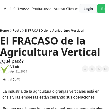
ViLab
Cultivos
Productos
Acceso Clientes
Login
Reci
Cultivos
Productos
Paltos
Estudio Agroclimático
Olivos
Estudio de Zonificación
Home
Posts
El FRACASO de la Agricultura Vertical
El FRACASO de la 
Cítricos
Monitoreo Satelital de Cultivos
Agricultura Vertical
Cerezos
Almendros
¿Qué pasó?
Arándanos
ViLab
Apr 21, 2024
Nogales
Hola! 👋🏻
Tabaco
La industria de la agricultura o granjas verticales está en 
Avellanos
crisis y las empresas están cerrando sus operaciones. 
Era una muy buena idea en el papel, pero claramente algo 