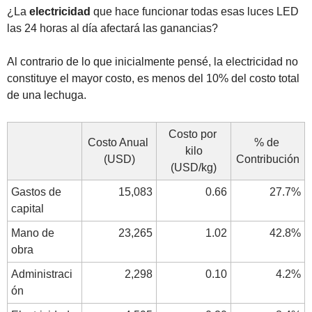
¿La 
electricidad
 que hace funcionar todas esas luces LED 
las 24 horas al día afectará las ganancias? 
Al contrario de lo que inicialmente pensé, la electricidad no 
constituye el mayor costo, es menos del 10% del costo total 
de una lechuga. 
Costo por 
Costo Anual 
% de 
kilo
(USD)
Contribución
(USD/kg)
Gastos de 
15,083
0.66
27.7%
capital
Mano de 
23,265
1.02
42.8%
obra
Administraci
2,298
0.10
4.2%
ón