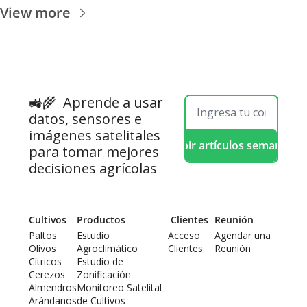
View more
🚜🌾  
Aprende a usar 
datos, sensores e 
imágenes satelitales 
Recibir artículos semanales
para tomar mejores 
decisiones agrícolas
Cultivos
Productos
 Clientes
Reunión
Paltos
Estudio 
Acceso 
Agendar una 
Olivos
Agroclimático
Clientes
Reunión
Cítricos
Estudio de 
Cerezos
Zonificación
Almendros
Monitoreo Satelital 
Arándanos
de Cultivos