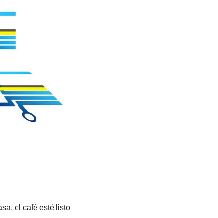
Por ejemplo para encender la cafetera al salir del trabajo para que, cuando llegues a casa, el café esté listo 