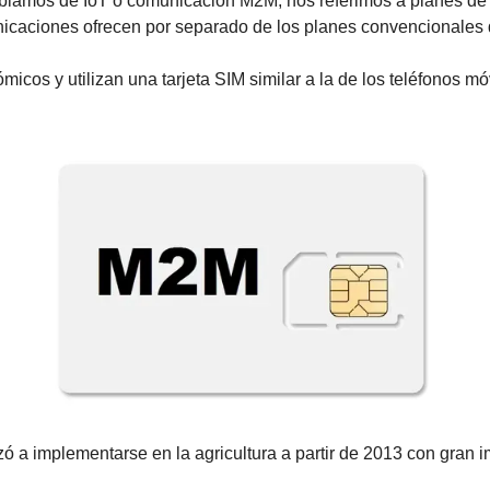
ablamos de IoT o comunicación M2M, nos referimos a planes de 
caciones ofrecen por separado de los planes convencionales de
icos y utilizan una tarjeta SIM similar a la de los teléfonos móv
 a implementarse en la agricultura a partir de 2013 con gran i