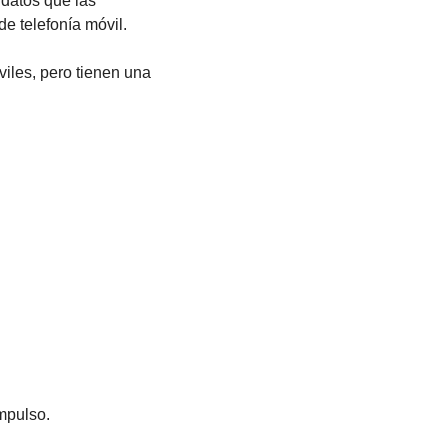
datos que las 
 telefonía móvil. 
iles, pero tienen una 
mpulso. 