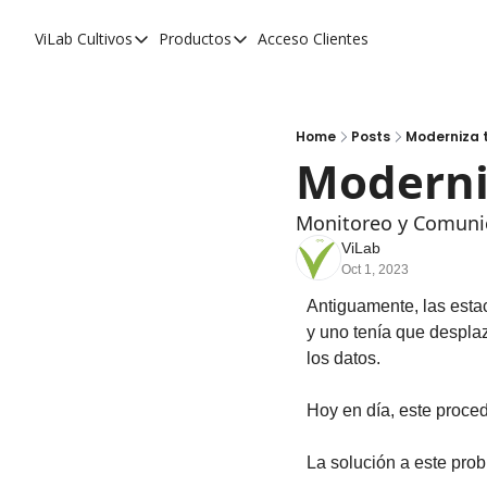
ViLab
Cultivos
Productos
Acceso Clientes
Cultivos
Productos
Paltos
Estudio Agroclimático
Olivos
Estudio de Zonificación
Home
Posts
Moderniza 
Moderni
Cítricos
Monitoreo Satelital de Cultivos
Cerezos
Monitoreo y Comunica
ViLab
Almendros
Oct 1, 2023
Arándanos
Antiguamente, las estac
y uno tenía que desplaz
Nogales
los datos.
Tabaco
Hoy en día, este proce
Avellanos
La solución a este pro