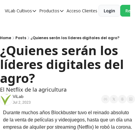
ViLab
Cultivos
Productos
Acceso Clientes
Login
Reci
Cultivos
Productos
Paltos
Estudio Agroclimático
Olivos
Estudio de Zonificación
Home
Posts
¿Quienes serán los líderes digitales del agro?
¿Quienes serán los 
Cítricos
Monitoreo Satelital de Cultivos
líderes digitales del 
Cerezos
Almendros
agro?
Arándanos
El Netflix de la agricultura
Nogales
ViLab
Jul 2, 2023
Tabaco
Durante muchos años Blockbuster tuvo el reinado absoluto 
Avellanos
de la venta de películas y videojuegos, hasta que un día una 
empresa de alquiler por streaming (Netflix) le robó la corona.