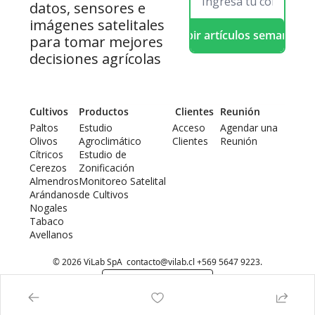
datos, sensores e 
imágenes satelitales 
Recibir artículos semanales
para tomar mejores 
decisiones agrícolas
Cultivos
Productos
 Clientes
Reunión
Paltos
Estudio 
Acceso 
Agendar una 
Olivos
Agroclimático
Clientes
Reunión
Cítricos
Estudio de 
Cerezos
Zonificación
Almendros
Monitoreo Satelital 
Arándanos
de Cultivos
Nogales
Tabaco
Avellanos
© 2026 ViLab SpA  
contacto@vilab.cl
 +569 5647 9223.
Powered by beehiiv