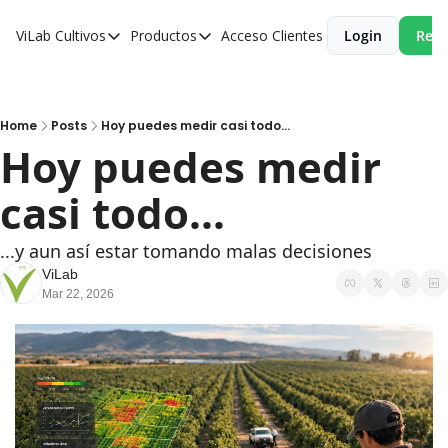
ViLab
Cultivos
Productos
Acceso Clientes
Login
Reci
Cultivos
Productos
Paltos
Estudio Agroclimático
Olivos
Estudio de Zonificación
Home
Posts
Hoy puedes medir casi todo...
Hoy puedes medir 
Cítricos
Monitoreo Satelital de Cultivos
casi todo...
Cerezos
Almendros
...y aun así estar tomando malas decisiones
Arándanos
ViLab
Mar 22, 2026
Nogales
Tabaco
Avellanos