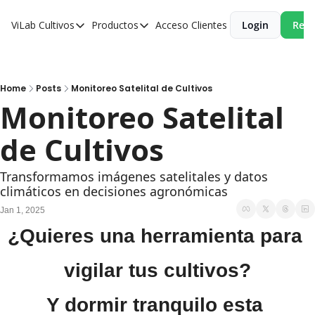
ViLab
Cultivos
Productos
Acceso Clientes
Login
Reci
Cultivos
Productos
Paltos
Estudio Agroclimático
Olivos
Estudio de Zonificación
Home
Posts
Monitoreo Satelital de Cultivos
Monitoreo Satelital 
Cítricos
Monitoreo Satelital de Cultivos
de Cultivos
Cerezos
Almendros
Transformamos imágenes satelitales y datos 
climáticos en decisiones agronómicas
Arándanos
Jan 1, 2025
Nogales
¿Quieres una herramienta para 
Tabaco
vigilar tus cultivos?
Avellanos
Y dormir tranquilo esta 