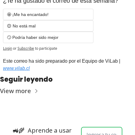
¿Te ha gustado el correo de esta semana?
🤩 ¡Me ha encantado! 
😊 No está mal
🙄 Podría haber sido mejor
Login
or
Subscribe
to participate
Est
e correo ha sido preparado por el Equipo de ViLab | 
www.vilab.cl
Seguir leyendo
View more
🚜🌾  
Aprende a usar 