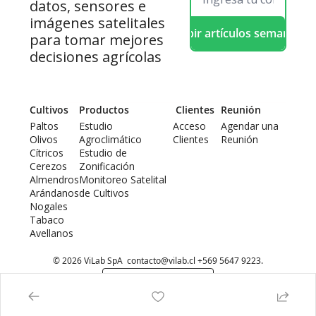
datos, sensores e 
imágenes satelitales 
Recibir artículos semanales
para tomar mejores 
decisiones agrícolas
Cultivos
Productos
 Clientes
Reunión
Paltos
Estudio 
Acceso 
Agendar una 
Olivos
Agroclimático
Clientes
Reunión
Cítricos
Estudio de 
Cerezos
Zonificación
Almendros
Monitoreo Satelital 
Arándanos
de Cultivos
Nogales
Tabaco
Avellanos
© 2026 ViLab SpA  
contacto@vilab.cl
 +569 5647 9223.
Powered by beehiiv