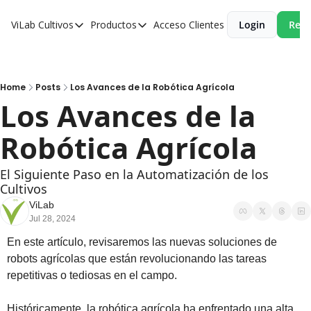
ViLab
Cultivos
Productos
Acceso Clientes
Login
Reci
Cultivos
Productos
Paltos
Estudio Agroclimático
Olivos
Estudio de Zonificación
Home
Posts
Los Avances de la Robótica Agrícola
Los Avances de la 
Cítricos
Monitoreo Satelital de Cultivos
Robótica Agrícola
Cerezos
Almendros
El Siguiente Paso en la Automatización de los 
Cultivos
Arándanos
ViLab
Nogales
Jul 28, 2024
Tabaco
En este artículo, revisaremos las nuevas soluciones de 
robots agrícolas que están revolucionando las tareas 
Avellanos
repetitivas o tediosas en el campo.
Históricamente, la robótica agrícola ha enfrentado una alta 