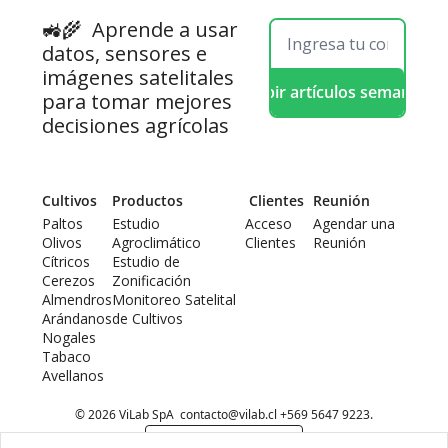
🚜🌾  
Aprende a usar 
datos, sensores e 
imágenes satelitales 
Recibir artículos semanales
para tomar mejores 
decisiones agrícolas
Cultivos
Productos
 Clientes
Reunión
Paltos
Estudio 
Acceso 
Agendar una 
Olivos
Agroclimático
Clientes
Reunión
Cítricos
Estudio de 
Cerezos
Zonificación
Almendros
Monitoreo Satelital 
Arándanos
de Cultivos
Nogales
Tabaco
Avellanos
© 2026 ViLab SpA  
contacto@vilab.cl
 +569 5647 9223.
Powered by beehiiv