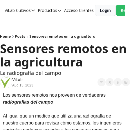
ViLab
Cultivos
Productos
Acceso Clientes
Login
Reci
Cultivos
Productos
Paltos
Estudio Agroclimático
Olivos
Estudio de Zonificación
Home
Posts
Sensores remotos en la agricultura
Sensores remotos en 
Cítricos
Monitoreo Satelital de Cultivos
la agricultura
Cerezos
Almendros
La radiografía del campo
Arándanos
ViLab
Aug 13, 2023
Nogales
Los sensores remotos nos proveen de verdaderas 
Tabaco
radiografías del campo
. 
Avellanos
Al igual que un médico que utiliza una radiografía de 
nuestro cuerpo para revisar cómo estamos, los ingenieros 
agrícolas podemos acceder a los sensores remotos para 