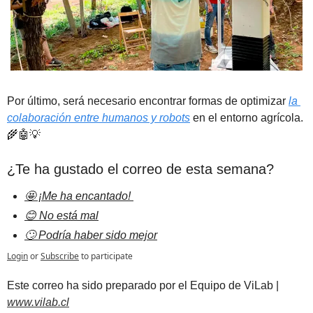
Por último, será necesario encontrar formas de optimizar 
la 
colaboración entre humanos y robots
 en el entorno agrícola. 
🌾
🤖
💡
¿Te ha gustado el correo de esta semana?
🤩 ¡Me ha encantado! 
😊 No está mal
🙄 Podría haber sido mejor
Login
or
Subscribe
to participate
Est
e correo ha sido preparado por el Equipo de ViLab | 
www.vilab.cl