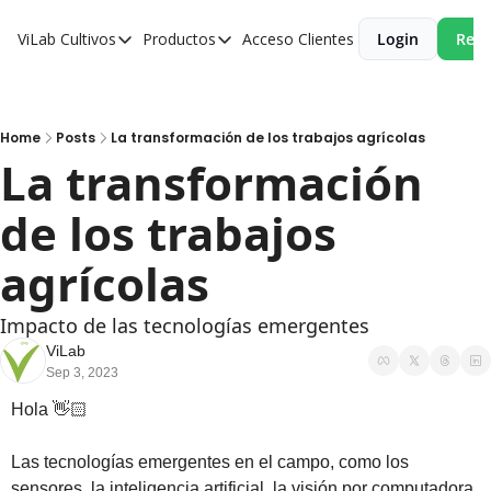
ViLab
Cultivos
Productos
Acceso Clientes
Login
Reci
Cultivos
Productos
Paltos
Estudio Agroclimático
Olivos
Estudio de Zonificación
Home
Posts
La transformación de los trabajos agrícolas
La transformación 
Cítricos
Monitoreo Satelital de Cultivos
de los trabajos 
Cerezos
Almendros
agrícolas
Arándanos
Impacto de las tecnologías emergentes
Nogales
ViLab
Sep 3, 2023
Tabaco
Hola 
👋🏻
Avellanos
Las tecnologías emergentes en el campo, como los 
sensores, la inteligencia artificial, la visión por computadora 