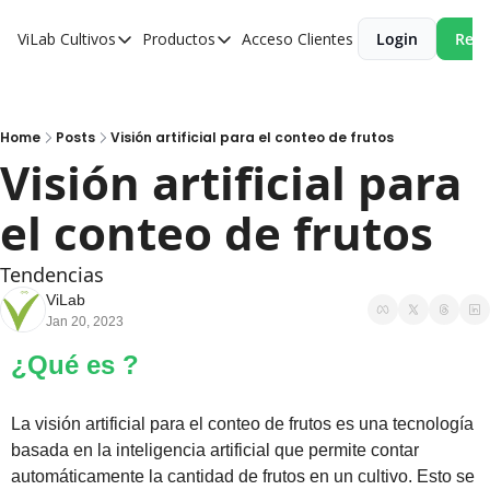
ViLab
Cultivos
Productos
Acceso Clientes
Login
Reci
Cultivos
Productos
Paltos
Estudio Agroclimático
Olivos
Estudio de Zonificación
Home
Posts
Visión artificial para el conteo de frutos
Visión artificial para 
Cítricos
Monitoreo Satelital de Cultivos
el conteo de frutos
Cerezos
Almendros
Tendencias
Arándanos
ViLab
Jan 20, 2023
Nogales
¿Qué es ? 
Tabaco
Avellanos
La visión artificial para el conteo de frutos es una tecnología 
basada en la inteligencia artificial que permite contar 
automáticamente la cantidad de frutos en un cultivo. Esto se 