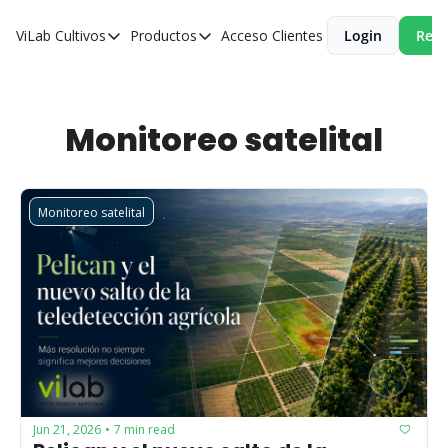
ViLab
Cultivos
Productos
Acceso Clientes
Login
Reci
Cultivos
Productos
Paltos
Estudio Agroclimático
Olivos
Estudio de Zonificación
Monitoreo satelital
Cítricos
Monitoreo Satelital de Cultivos
Cerezos
Monitoreo satelital
Almendros
Arándanos
Nogales
Tabaco
Avellanos
Jun 21, 2026
7 min read
•