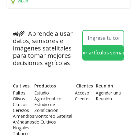
ViLab
🚜🌾  
Aprende a usar 
datos, sensores e 
imágenes satelitales 
Recibir artículos semanales
para tomar mejores 
decisiones agrícolas
Cultivos
Productos
 Clientes
Reunión
Paltos
Estudio 
Acceso 
Agendar una 
Olivos
Agroclimático
Clientes
Reunión
Cítricos
Estudio de 
Cerezos
Zonificación
Almendros
Monitoreo Satelital 
Arándanos
de Cultivos
Nogales
Tabaco