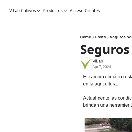
ViLab
Cultivos
Productos
Acceso Clientes
Cultivos
Productos
Paltos
Estudio Agroclimático
Olivos
Estudio de Zonificación
Home
Posts
Seguros par
Seguros 
Cítricos
Monitoreo Satelital de Cultivos
Cerezos
ViLab
Apr 7, 2024
Almendros
El cambio climático est
Arándanos
en la agricultura. 
Nogales
Actualmente las condic
Tabaco
brindan una herramienta
Avellanos