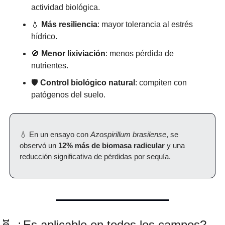
actividad biológica.
💧
Más resiliencia
: mayor tolerancia al estrés 
hídrico.
🚫
Menor lixiviación
: menos pérdida de 
nutrientes.
🛡️ 
Control biológico natural
: compiten con 
patógenos del suelo.
💧
 En un ensayo con 
Azospirillum brasilense
, se 
observó un 
12% más de biomasa radicular
 y una 
reducción significativa de pérdidas por sequía.
🧬
 ¿Es aplicable en todos los campos?