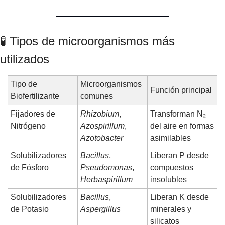
🧪
 Tipos de microorganismos más 
utilizados
Tipo de 
Microorganismos 
Función principal
Biofertilizante
comunes
Fijadores de 
Rhizobium
, 
Transforman N₂ 
Nitrógeno
Azospirillum
, 
del aire en formas 
Azotobacter
asimilables
Solubilizadores 
Bacillus
, 
Liberan P desde 
de Fósforo
Pseudomonas
, 
compuestos 
Herbaspirillum
insolubles
Solubilizadores 
Bacillus
, 
Liberan K desde 
de Potasio
Aspergillus
minerales y 
silicatos