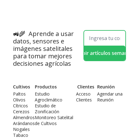
🚜🌾  
Aprende a usar 
datos, sensores e 
imágenes satelitales 
Recibir artículos semanales
para tomar mejores 
decisiones agrícolas
Cultivos
Productos
 Clientes
Reunión
Paltos
Estudio 
Acceso 
Agendar una 
Olivos
Agroclimático
Clientes
Reunión
Cítricos
Estudio de 
Cerezos
Zonificación
Almendros
Monitoreo Satelital 
Arándanos
de Cultivos
Nogales
Tabaco