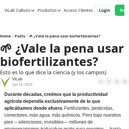
ViLab
Cultivos
Productos
Acceso Clientes
Login
Reci
Cultivos
Productos
Paltos
Estudio Agroclimático
Olivos
Estudio de Zonificación
Home
Posts
🌱 ¿Vale la pena usar biofertilizantes?
🌱 ¿Vale la pena usar 
Cítricos
Monitoreo Satelital de Cultivos
biofertilizantes?
Cerezos
Almendros
Esto es lo que dice la ciencia (y los campos)
Arándanos
ViLab
Jun 15, 2025
Nogales
Durante décadas, creímos que la productividad 
Tabaco
agrícola dependía exclusivamente de lo que 
aplicábamos desde afuera.
 Fertilizantes, pesticidas, 
Avellanos
correctores, más agua, más químicos. Pero bajo nuestros 
pies —silenciosos, invisibles— millones de 
microorganismos trabajaban gratis para nosotros… hasta 