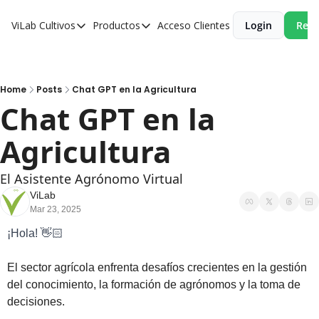
ViLab
Cultivos
Productos
Acceso Clientes
Login
Reci
Cultivos
Productos
Paltos
Estudio Agroclimático
Olivos
Estudio de Zonificación
Home
Posts
Chat GPT en la Agricultura
Chat GPT en la 
Cítricos
Monitoreo Satelital de Cultivos
Agricultura
Cerezos
Almendros
El Asistente Agrónomo Virtual
Arándanos
ViLab
Mar 23, 2025
Nogales
¡Hola! 👋🏻
Tabaco
El sector agrícola enfrenta desafíos crecientes en la gestión 
Avellanos
del conocimiento, la formación de agrónomos y la toma de 
decisiones. 