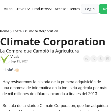
ViLab
Cultivos
Productos
Acceso Clientes
Login
Reci
Cultivos
Productos
Paltos
Estudio Agroclimático
Olivos
Estudio de Zonificación
Home
Posts
Climate Corporation
Climate Corporation
Cítricos
Monitoreo Satelital de Cultivos
Cerezos
La Compra que Cambió la Agricultura
ViLab
Almendros
Sep 15, 2024
Arándanos
¡Hola! 👋🏻
Nogales
Hoy revisaremos la historia de la primera adquisición de 
Tabaco
una empresa de informática en la industria agrícola por más 
de mil millones de dólares, ocurrida a finales del 2013.
Avellanos
Se trata de la startup Climate Corporation, que fue adquirida 