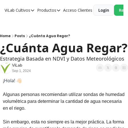
ViLab
Cultivos
Productos
Acceso Clientes
Login
Reci
Cultivos
Productos
Paltos
Estudio Agroclimático
Olivos
Estudio de Zonificación
Home
Posts
¿Cuánta Agua Regar?
¿Cuánta Agua Regar?
Cítricos
Monitoreo Satelital de Cultivos
Cerezos
Estrategia Basada en NDVI y Datos Meteorológicos
ViLab
Almendros
Sep 1, 2024
Arándanos
¡Hola! 👋🏻
Nogales
Algunas personas recomiendan utilizar sondas de humedad 
Tabaco
volumétrica para determinar la cantidad de agua necesaria 
en el riego. 
Avellanos
Sin embargo, esta no siempre es la mejor práctica. La forma 