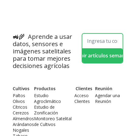
🚜🌾  
Aprende a usar 
datos, sensores e 
imágenes satelitales 
Recibir artículos semanales
para tomar mejores 
decisiones agrícolas
Cultivos
Productos
 Clientes
Reunión
Paltos
Estudio 
Acceso 
Agendar una 
Olivos
Agroclimático
Clientes
Reunión
Cítricos
Estudio de 
Cerezos
Zonificación
Almendros
Monitoreo Satelital 
Arándanos
de Cultivos
Nogales
Tabaco