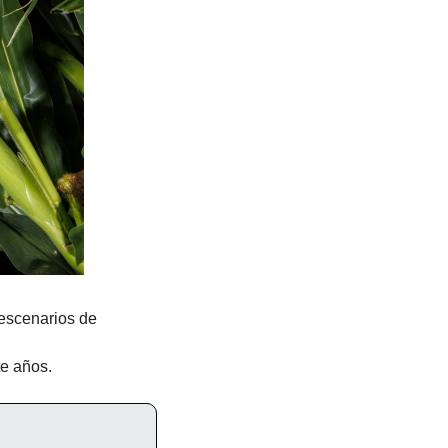
escenarios de 
te años.