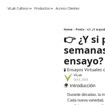
ViLab
Cultivos
Productos
Acceso Clientes
Cultivos
Productos
Paltos
Estudio Agroclimático
Olivos
Estudio de Zonificación
Home
Posts
👉 ¿Y si pu
👉 ¿Y si
Cítricos
Monitoreo Satelital de Cultivos
semanas 
Cerezos
Almendros
ensayo?
Arándanos
🧪 Ensayos Virtuales 
Nogales
ViLab
Oct 5, 2025
Tabaco
🌍 Introducción
Avellanos
Durante décadas, la i
Cada nueva variedad, fe