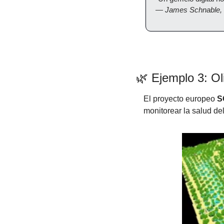
— 
James Schnable, 
🌿
 Ejemplo 3: O
El proyecto europeo 
S
monitorear la salud del