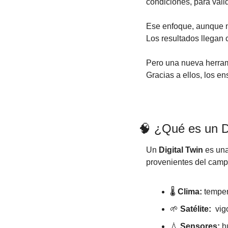
condiciones, para vali
Ese enfoque, aunque ne
Los resultados llegan 
Pero una nueva herram
Gracias a ellos, los e
🧠
 ¿Qué es un Di
Un 
Digital Twin
 es una
provenientes del camp
🌡️ 
Clima:
 temper
🌱
Satélite:
  vig
💧
Sensores:
 h