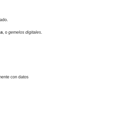
iado.
as
, o 
gemelos digitales
.
mente con datos 