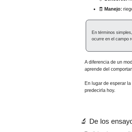
🧾
Manejo:
 rieg
En términos simples, 
ocurre en el campo re
A diferencia de un mode
aprende del comportami
En lugar de esperar la
predecirla hoy.
🔬
 De los ensay