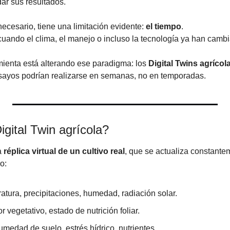
dar sus resultados.
cesario, tiene una limitación evidente: 
el tiempo
.
cuando el clima, el manejo o incluso la tecnología ya han camb
ienta está alterando ese paradigma: los 
Digital Twins agrícol
nsayos podrían realizarse en semanas, no en temporadas.
gital Twin agrícola?
 
réplica virtual de un cultivo real
, que se actualiza constante
o:
atura, precipitaciones, humedad, radiación solar.
or vegetativo, estado de nutrición foliar.
umedad de suelo, estrés hídrico, nutrientes.