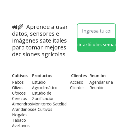
🚜🌾  
Aprende a usar 
datos, sensores e 
imágenes satelitales 
Recibir artículos semanales
para tomar mejores 
decisiones agrícolas
Cultivos
Productos
 Clientes
Reunión
Paltos
Estudio 
Acceso 
Agendar una 
Olivos
Agroclimático
Clientes
Reunión
Cítricos
Estudio de 
Cerezos
Zonificación
Almendros
Monitoreo Satelital 
Arándanos
de Cultivos
Nogales
Tabaco
Avellanos