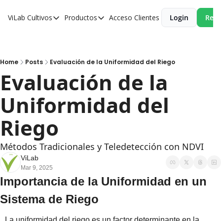
ViLab
Cultivos
Productos
Acceso Clientes
Login
Reci
Cultivos
Productos
Paltos
Estudio Agroclimático
Olivos
Estudio de Zonificación
Home
Posts
Evaluación de la Uniformidad del Riego
Evaluación de la 
Cítricos
Monitoreo Satelital de Cultivos
Uniformidad del 
Cerezos
Almendros
Riego
Arándanos
Métodos Tradicionales y Teledetección con NDVI
Nogales
ViLab
Mar 9, 2025
Tabaco
Importancia de la Uniformidad en un 
Avellanos
Sistema de Riego
La uniformidad del riego es un factor determinante en la 