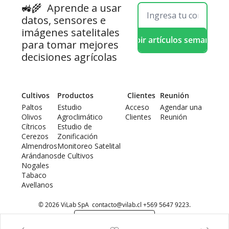
🚜🌾  
Aprende a usar 
datos, sensores e 
imágenes satelitales 
Recibir artículos semanales
para tomar mejores 
decisiones agrícolas
Cultivos
Productos
 Clientes
Reunión
Paltos
Estudio 
Acceso 
Agendar una 
Olivos
Agroclimático
Clientes
Reunión
Cítricos
Estudio de 
Cerezos
Zonificación
Almendros
Monitoreo Satelital 
Arándanos
de Cultivos
Nogales
Tabaco
Avellanos
© 2026 ViLab SpA  
contacto@vilab.cl
 +569 5647 9223.
Powered by beehiiv