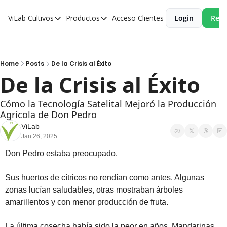
ViLab
Cultivos
Productos
Acceso Clientes
Login
Reci
Cultivos
Productos
Paltos
Estudio Agroclimático
Olivos
Estudio de Zonificación
Home
Posts
De la Crisis al Éxito
De la Crisis al Éxito
Cítricos
Monitoreo Satelital de Cultivos
Cerezos
Cómo la Tecnología Satelital Mejoró la Producción 
Agrícola de Don Pedro
Almendros
ViLab
Jan 26, 2025
Arándanos
Don Pedro estaba preocupado.
Nogales
Tabaco
Sus huertos de cítricos no rendían como antes. Algunas 
zonas lucían saludables, otras mostraban árboles 
Avellanos
amarillentos y con menor producción de fruta.
La última cosecha había sido la peor en años. Mandarinas 