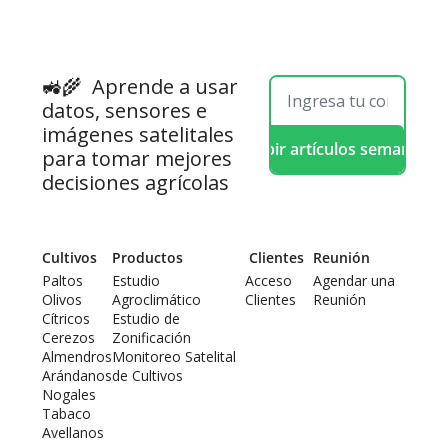
🚜🌾  
Aprende a usar 
datos, sensores e 
imágenes satelitales 
Recibir artículos semanales
para tomar mejores 
decisiones agrícolas
Cultivos
Productos
 Clientes
Reunión
Paltos
Estudio 
Acceso 
Agendar una 
Olivos
Agroclimático
Clientes
Reunión
Cítricos
Estudio de 
Cerezos
Zonificación
Almendros
Monitoreo Satelital 
Arándanos
de Cultivos
Nogales
Tabaco
Avellanos