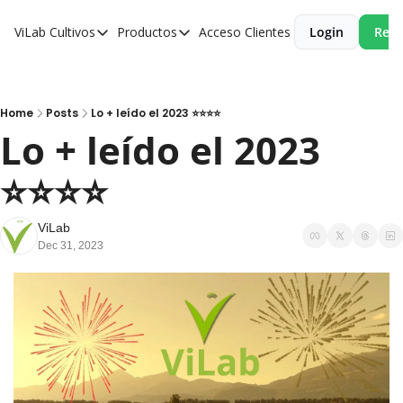
ViLab
Cultivos
Productos
Acceso Clientes
Login
Reci
Cultivos
Productos
Paltos
Estudio Agroclimático
Olivos
Estudio de Zonificación
Home
Posts
Lo + leído el 2023 ⭐️⭐️⭐️⭐️
Lo + leído el 2023  
Cítricos
Monitoreo Satelital de Cultivos
⭐️⭐️⭐️⭐️
Cerezos
Almendros
ViLab
Arándanos
Dec 31, 2023
Nogales
Tabaco
Avellanos