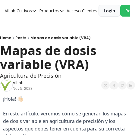
ViLab
Cultivos
Productos
Acceso Clientes
Login
Reci
Cultivos
Productos
Paltos
Estudio Agroclimático
Olivos
Estudio de Zonificación
Home
Posts
Mapas de dosis variable (VRA)
Mapas de dosis 
Cítricos
Monitoreo Satelital de Cultivos
variable (VRA)
Cerezos
Almendros
Agricultura de Precisión
Arándanos
ViLab
Nov 5, 2023
Nogales
¡Hola! 👋🏻
Tabaco
En este artículo, veremos cómo se generan los mapas 
Avellanos
de dosis variable en agricultura de precisión y los 
aspectos que debes tener en cuenta para su correcta 