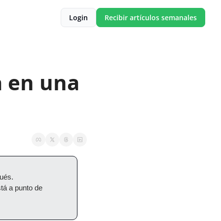
Login
Recibir artículos semanales
 en una 
pués.
tá a punto de 