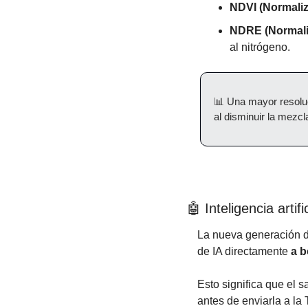
NDVI (Normaliz
NDRE (Normali
al nitrógeno.
📊
 Una mayor resoluci
al disminuir la mezcl
🤖
 Inteligencia artifi
La nueva generación d
de IA directamente 
a 
Esto significa que el sa
antes de enviarla a la T