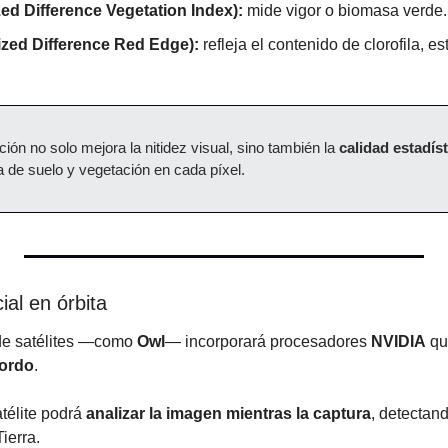
ed Difference Vegetation Index):
 mide vigor o biomasa verde.
zed Difference Red Edge):
 refleja el contenido de clorofila, e
ón no solo mejora la nitidez visual, sino también la 
calidad estadíst
a de suelo y vegetación en cada píxel.
cial en órbita
e satélites —como 
Owl
— incorporará procesadores 
NVIDIA
 qu
bordo
.
télite podrá 
analizar la imagen mientras la captura
, detectan
ierra.