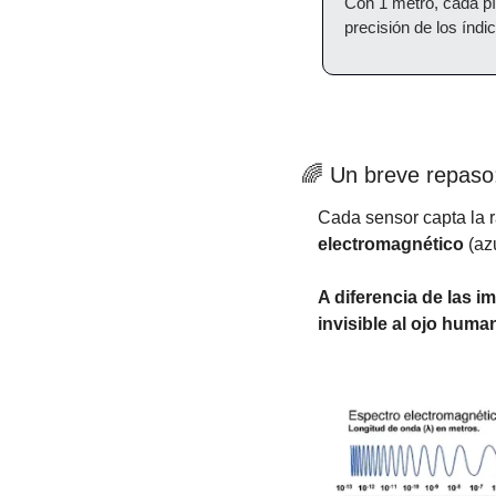
Con 1 metro, cada pí
precisión de los índ
🌈
 Un breve repaso:
Cada sensor capta la ra
electromagnético
 (az
A diferencia de las i
invisible al ojo human