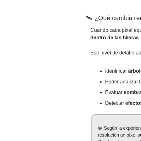
🛰️ ¿Qué cambia re
Cuando cada píxel equi
dentro de las hileras
.
Ese nivel de detalle a
Identificar 
árbol
Poder analizar l
Evaluar 
sombra
Detectar 
efecto
🧩
 Según la experie
resolución un píxel s