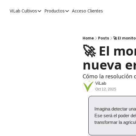
ViLab
Cultivos
Productos
Acceso Clientes
Cultivos
Productos
Paltos
Estudio Agroclimático
Olivos
Estudio de Zonificación
Home
Posts
🚀 El monit
🚀 El mo
Cítricos
Monitoreo Satelital de Cultivos
nueva e
Cerezos
Almendros
Cómo la resolución 
Arándanos
ViLab
Oct 12, 2025
Nogales
Tabaco
Imagina detectar una
Ese será el poder del
Avellanos
transformar la agricult