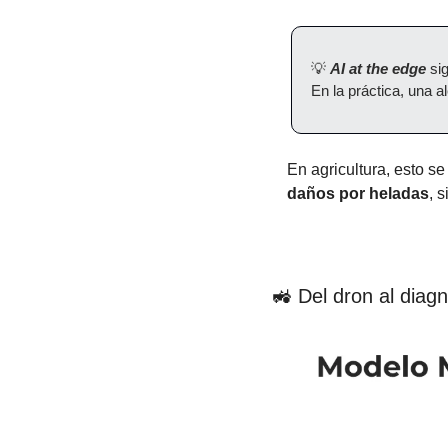
💡
AI at the edge
 si
En la práctica, una al
En agricultura, esto se
daños por heladas
, 
🚜
 Del dron al diagnó