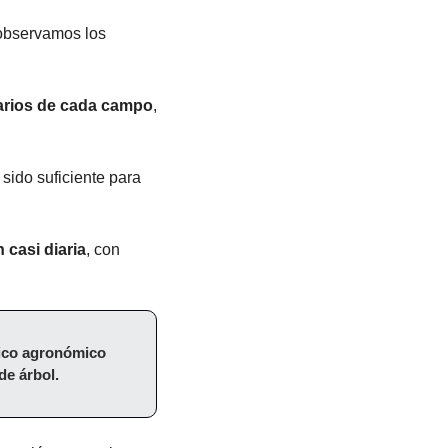
observamos los 
arios de cada campo
, 
sido suficiente para 
 casi diaria
, con 
ico agronómico 
de árbol.