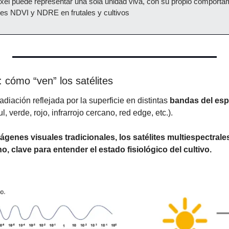
xel puede representar una sola unidad viva, con su propio comportam
ices NDVI y NDRE en frutales y cultivos
 cómo “ven” los satélites
diación reflejada por la superficie en distintas 
bandas del esp
ul, verde, rojo, infrarrojo cercano, red edge, etc.).
mágenes visuales tradicionales, los satélites multiespectrale
o, clave para entender el estado fisiológico del cultivo.