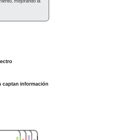
iento, mejorando la 
ectro 
s captan información 