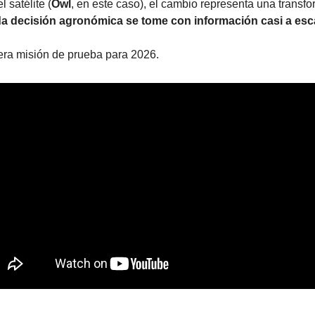
 satélite (
Owl
, en este caso), el cambio representa una transfo
a decisión agronómica se tome con información casi a esca
era misión de prueba para 2026.