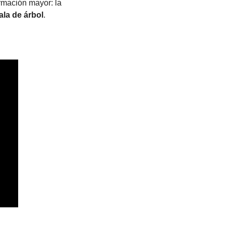
rmación mayor: la 
la de árbol
.