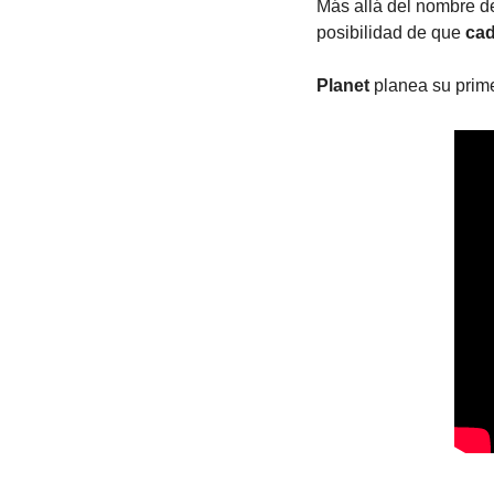
Más allá del nombre del
posibilidad de que 
cad
Planet
 planea su prim