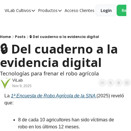
ViLab
Cultivos
Productos
Acceso Clientes
Login
Reci
Cultivos
Productos
Paltos
Estudio Agroclimático
Olivos
Estudio de Zonificación
Home
Posts
🔒 Del cuaderno a la evidencia digital
🔒 Del cuaderno a la 
Cítricos
Monitoreo Satelital de Cultivos
evidencia digital
Cerezos
Almendros
Tecnologías para frenar el robo agrícola
Arándanos
ViLab
Nov 9, 2025
Nogales
La 
1ª Encuesta de Robo Agrícola de la SNA 
(2025) reveló 
Tabaco
que:
Avellanos
8 de cada 10 agricultores han sido víctimas de 
robo en los últimos 12 meses.