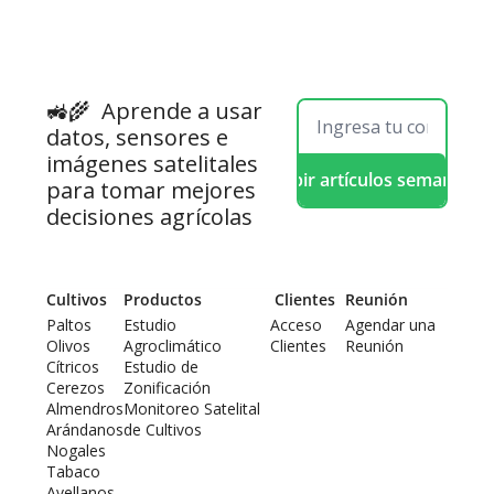
🚜🌾  
Aprende a usar 
datos, sensores e 
imágenes satelitales 
Recibir artículos semanales
para tomar mejores 
decisiones agrícolas
Cultivos
Productos
 Clientes
Reunión
Paltos
Estudio 
Acceso 
Agendar una 
Olivos
Agroclimático
Clientes
Reunión
Cítricos
Estudio de 
Cerezos
Zonificación
Almendros
Monitoreo Satelital 
Arándanos
de Cultivos
Nogales
Tabaco
Avellanos