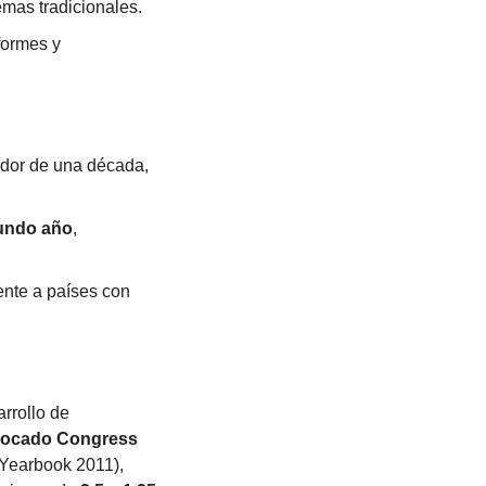
temas tradicionales.
formes y 
edor de una década, 
gundo año
, 
ente a países con 
 han sido referentes clave en el desarrollo de 
ocado Congress 
Yearbook 2011), 