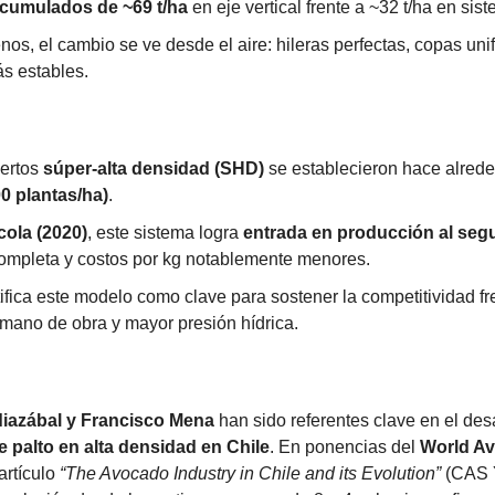
cumulados de ~69 t/ha
 en eje vertical frente a ~32 t/ha en sis
nos, el cambio se ve desde el aire: hileras perfectas, copas uni
s estables.
ertos 
súper-alta densidad (SHD)
 se establecieron hace alred
00 plantas/ha)
.
cola (2020)
, este sistema logra 
entrada en producción al se
ompleta y costos por kg notablemente menores.
tifica este modelo como clave para sostener la competitividad fr
mano de obra y mayor presión hídrica.
iazábal y Francisco Mena
e palto en alta densidad en Chile
. En ponencias del 
World Av
artículo 
“The Avocado Industry in Chile and its Evolution”
 (CAS 