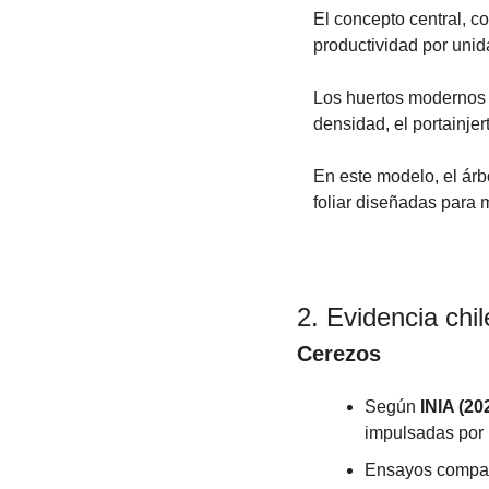
El concepto central, c
productividad por unida
Los huertos modernos d
densidad, el portainjer
En este modelo, el árb
foliar diseñadas para 
2. Evidencia chi
Cerezos
Según 
INIA (20
impulsadas por p
Ensayos compara