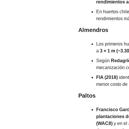
rendimientos a
En huertos chile
rendimientos má
Almendros
Los primeros hu
a 
3 × 1 m (~3.3
Según 
Redagrí
mecanización c
FIA (2018)
 iden
menor costo de 
Paltos
Francisco Gard
plantaciones d
(WAC8)
 y en el 