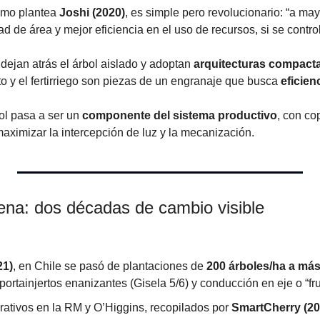
omo plantea 
Joshi (2020)
, es simple pero revolucionario: “a ma
d de área y mejor eficiencia en el uso de recursos, si se controla
ejan atrás el árbol aislado y adoptan 
arquitecturas compacta
to y el fertirriego son piezas de un engranaje que busca 
eficien
ol pasa a ser un 
componente del sistema productivo
, con cop
maximizar la intercepción de luz y la mecanización.
lena: dos décadas de cambio visible
21)
, en Chile se pasó de plantaciones de 
200 árboles/ha a más
ortainjertos enanizantes (Gisela 5/6) y conducción en eje o “frui
tivos en la RM y O’Higgins, recopilados por 
SmartCherry (20