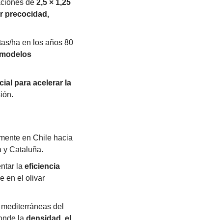
aciones de 
2,5 × 1,25 
 precocidad, 
as/ha en los años 80 
modelos 
al para acelerar la 
ión.
 se introdujo comercialmente en Chile hacia 
a y Cataluña.
ntar la 
eficiencia 
e en el olivar 
 mediterráneas del 
onde la 
densidad, el 