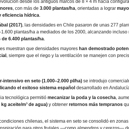
volución desde los antiguos marcos de 8 × 4 m hacia configur
enores
, con más de 
3.000 plantas/ha
, orientadas a lograr 
mayor
eficiencia hídrica
.
bal (2017)
, las densidades en Chile pasaron de unas 277 plant
1.600 plantas/ha a mediados de los 2000, alcanzando incluso 
 de 6.400 plantas/ha
.
tes muestran que densidades mayores 
han demostrado potenci
ial
, siempre que el riego y la ventilación se manejen con precis
-intensivo en seto (1.000–2.000 pl/ha)
licando el exitoso sistema español
 desarrollado en Andalucí
ia tecnológica permitió 
mecanizar la poda y la cosecha
, aume
4 kg aceite/m³ de agua)
 y obtener 
retornos más tempranos
 qu
condiciones chilenas, el sistema en seto se consolidó en zonas
e inspiración para otros frutales —como almendros y cerezos— d