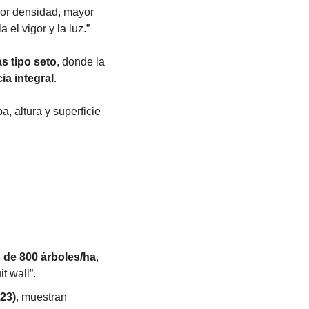
yor densidad, mayor 
 el vigor y la luz.”
s tipo seto
, donde la 
cia integral
.
a, altura y superficie 
 de 800 árboles/ha
, 
t wall”.
23)
, muestran 