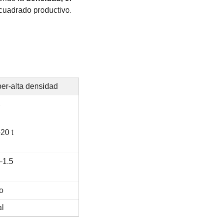
 cuadrado productivo.
er-alta densidad
2
20 t
–1.5
o
al