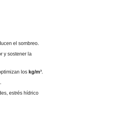
educen el sombreo.
r y sostener la 
ptimizan los 
kg/m³
.
.
, estrés hídrico 