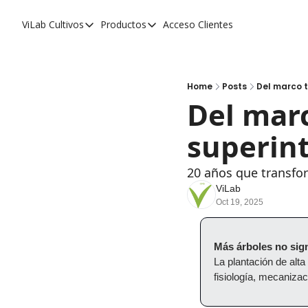
ViLab
Cultivos
Productos
Acceso Clientes
Cultivos
Productos
Paltos
Estudio Agroclimático
Olivos
Estudio de Zonificación
Home
Posts
Del marco t
Del marc
Cítricos
Monitoreo Satelital de Cultivos
superin
Cerezos
Almendros
20 años que transfor
Arándanos
ViLab
Oct 19, 2025
Nogales
Tabaco
Más árboles no sig
La plantación de alt
Avellanos
fisiología, mecaniza