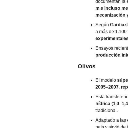
documentan la e
m e incluso m
mecanización y 
Según 
Gardiazá
a más de 1.100–
experimentales
Ensayos recien
producción inic
Olivos
El modelo 
súper
2005–2007
, 
rep
Esta transferenc
hídrica (1,0–1,
tradicional.
Adaptado a las 
país y sirvió d