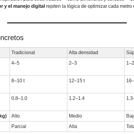
or y el manejo digital
 repiten la lógica de optimizar cada metro
oncretos
Tradicional
Alta densidad
Súp
4–5
2–3
1–
8–10 t
12–15 t
16–
0.8–1.0
1.2–1.4
1.3
kg)
Alto
Medio
Baj
Parcial
Alta
Tot