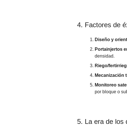
4. Factores de é
Diseño y orien
Portainjertos 
densidad.
Riego/fertirrieg
Mecanización t
Monitoreo satel
por bloque o sub
5. La era de los 