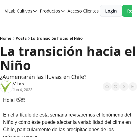
ViLab
Cultivos
Productos
Acceso Clientes
Login
Reci
Cultivos
Productos
Paltos
Estudio Agroclimático
Olivos
Estudio de Zonificación
Home
Posts
La transición hacia el Niño
La transición hacia el 
Cítricos
Monitoreo Satelital de Cultivos
Niño
Cerezos
Almendros
¿Aumentarán las lluvias en Chile?
Arándanos
ViLab
Jun 4, 2023
Nogales
Hola! 👋🏻
Tabaco
En el artículo de esta semana revisaremos el fenómeno del 
Avellanos
Niño y cómo éste puede afectar la variabilidad del clima en 
Chile, particularmente de las precipitaciones de los 
próximos meses.