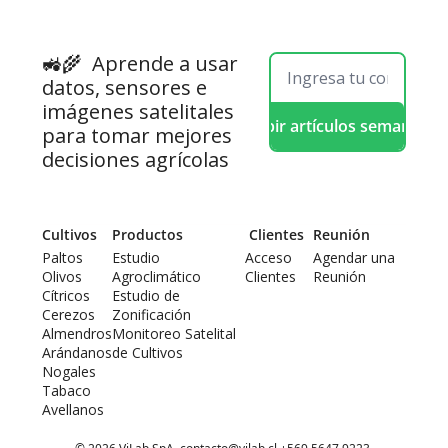
🚜🌾  
Aprende a usar 
datos, sensores e 
imágenes satelitales 
Recibir artículos semanales
para tomar mejores 
decisiones agrícolas
Cultivos
Productos
 Clientes
Reunión
Paltos
Estudio 
Acceso 
Agendar una 
Olivos
Agroclimático
Clientes
Reunión
Cítricos
Estudio de 
Cerezos
Zonificación
Almendros
Monitoreo Satelital 
Arándanos
de Cultivos
Nogales
Tabaco
Avellanos