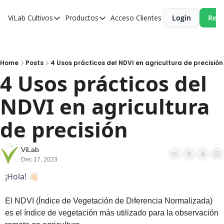
ViLab
Cultivos
Productos
Acceso Clientes
Login
Reci
Cultivos
Productos
Paltos
Estudio Agroclimático
Olivos
Estudio de Zonificación
Home
Posts
4 Usos prácticos del NDVI en agricultura de precisión
4 Usos prácticos del 
Cítricos
Monitoreo Satelital de Cultivos
NDVI en agricultura 
Cerezos
Almendros
de precisión
Arándanos
ViLab
Nogales
Dec 17, 2023
Tabaco
¡Hola! 👋🏻
Avellanos
El NDVI (Índice de Vegetación de Diferencia Normalizada) 
es el índice de vegetación más utilizado para la observación 