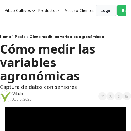
ViLab
Cultivos
Productos
Acceso Clientes
Login
Reci
Cultivos
Productos
Paltos
Estudio Agroclimático
Olivos
Estudio de Zonificación
Home
Posts
Cómo medir las variables agronómicas
Cómo medir las 
Cítricos
Monitoreo Satelital de Cultivos
variables 
Cerezos
Almendros
agronómicas
Arándanos
Captura de datos con sensores
Nogales
ViLab
Aug 6, 2023
Tabaco
Avellanos