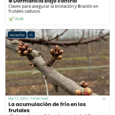
❄️ Dormancia bajo control
Claves para asegurar la brotación y floración en 
frutales caducos
ViLab
Horas frio
+1
Mar 17, 2024
14 min read
•
La acumulación de frío en los 
frutales