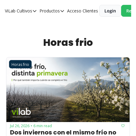
ViLab
Cultivos
Productos
Acceso Clientes
Login
Reci
Cultivos
Productos
Paltos
Estudio Agroclimático
Olivos
Estudio de Zonificación
Horas frio
Cítricos
Monitoreo Satelital de Cultivos
Cerezos
Horas frio
Almendros
Arándanos
Nogales
Tabaco
Avellanos
Jul 26, 2026
6 min read
•
Dos inviernos con el mismo frío no 