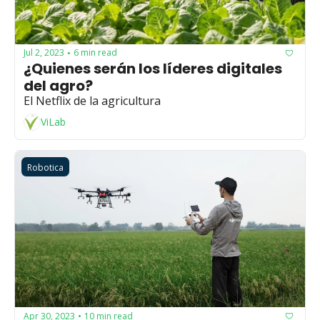
Jul 2, 2023
6 min read
•
¿Quienes serán los líderes digitales 
del agro?
El Netflix de la agricultura
ViLab
Robotica
Apr 30, 2023
10 min read
•