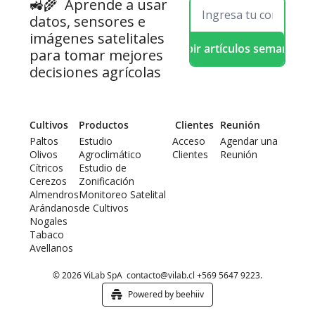
🚜🌾  
Aprende a usar 
datos, sensores e 
imágenes satelitales 
Recibir artículos semanales
para tomar mejores 
decisiones agrícolas
Cultivos
Productos
 Clientes
Reunión
Paltos
Estudio 
Acceso 
Agendar una 
Olivos
Agroclimático
Clientes
Reunión
Cítricos
Estudio de 
Cerezos
Zonificación
Almendros
Monitoreo Satelital 
Arándanos
de Cultivos
Nogales
Tabaco
Avellanos
© 2026 ViLab SpA  
contacto@vilab.cl
 +569 5647 9223.
Powered by beehiiv