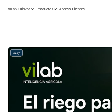
ViLab
Cultivos
Productos
Acceso Clientes
Cultivos
Productos
Paltos
Estudio Agroclimático
Olivos
Estudio de Zonificación
Cítricos
Monitoreo Satelital de Cultivos
Cerezos
Riego
Almendros
Arándanos
Nogales
Tabaco
Avellanos