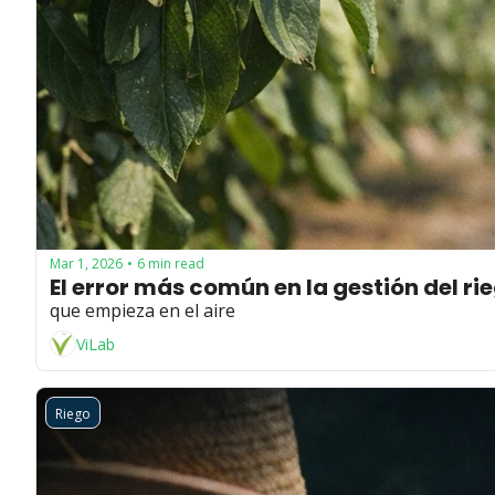
Mar 1, 2026
6 min read
•
El error más común en la gestión del ri
que empieza en el aire
ViLab
Riego