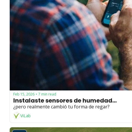
Feb 15, 2026
7 min read
•
Instalaste sensores de humedad... 
¿pero realmente cambió tu forma de regar?
ViLab