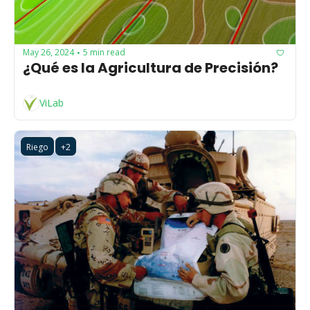
May 26, 2024
5 min read
•
¿Qué es la Agricultura de Precisión?
ViLab
Riego
+2