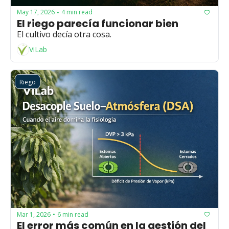
May 17, 2026
4 min read
•
El riego parecía funcionar bien
El cultivo decía otra cosa.
ViLab
Riego
Mar 1, 2026
6 min read
•
El error más común en la gestión del 