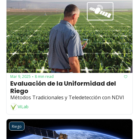
Mar 9, 2025
8 min read
•
Evaluación de la Uniformidad del 
Riego
Métodos Tradicionales y Teledetección con NDVI
ViLab
Riego