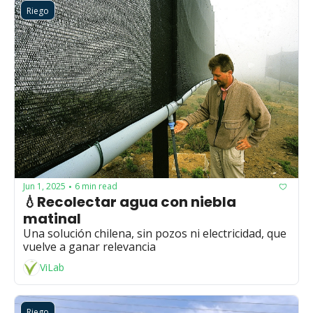
Riego
Jun 1, 2025
6 min read
•
💧Recolectar agua con niebla 
matinal
Una solución chilena, sin pozos ni electricidad, que 
vuelve a ganar relevancia
ViLab
Riego