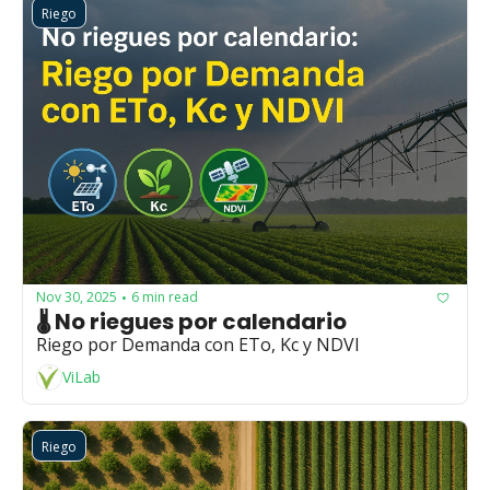
Riego
Nov 30, 2025
6 min read
•
🌡️ No riegues por calendario
Riego por Demanda con ETo, Kc y NDVI
ViLab
Riego